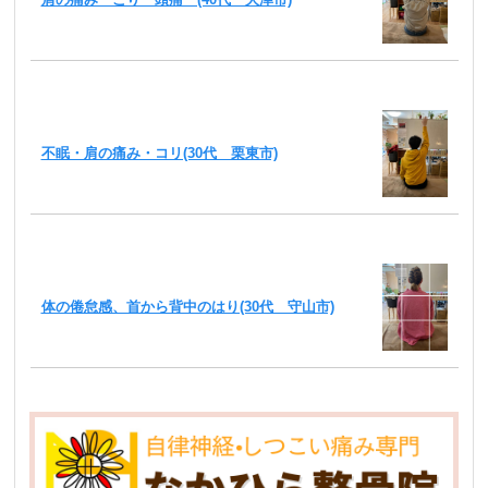
不眠・肩の痛み・コリ(30代 栗東市)
体の倦怠感、首から背中のはり(30代 守山市)