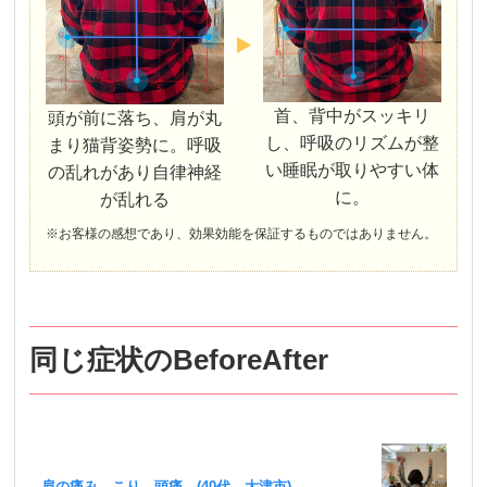
首、背中がスッキリ
頭が前に落ち、肩が丸
し、呼吸のリズムが整
まり猫背姿勢に。呼吸
い睡眠が取りやすい体
の乱れがあり自律神経
に。
が乱れる
※お客様の感想であり、効果効能を保証するものではありません。
同じ症状のBeforeAfter
肩の痛み こり 頭痛 (40代 大津市)