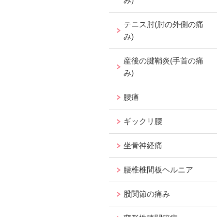
み)
テニス肘(肘の外側の痛
み)
産後の腱鞘炎(手首の痛
み)
腰痛
ギックリ腰
坐骨神経痛
腰椎椎間板ヘルニア
股関節の痛み