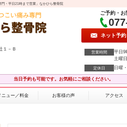
専門・平日21時まで営業」なかひら整骨院
ご予約・お
077
ネット予約
エ辻１－Ｂ
平日9
営業時間
土曜日
日曜
定休日
当日予約も可能です。お気軽にご相談ください。
メニュー／料金
お客様の声
アクセス