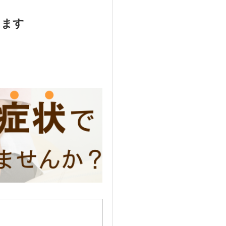
します
院長の