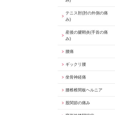
み)
テニス肘(肘の外側の痛
み)
産後の腱鞘炎(手首の痛
み)
腰痛
ギックリ腰
坐骨神経痛
腰椎椎間板ヘルニア
股関節の痛み