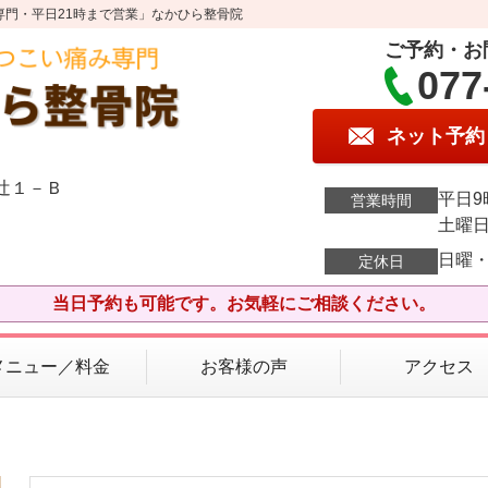
専門・平日21時まで営業」なかひら整骨院
ご予約・お
077
ネット予約
エ辻１－Ｂ
平日9
営業時間
土曜日
日曜
定休日
当日予約も可能です。お気軽にご相談ください。
メニュー／料金
お客様の声
アクセス