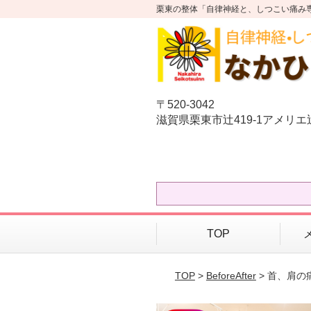
栗東の整体「自律神経と、しつこい痛み
〒520-3042
滋賀県栗東市辻419-1アメリ
TOP
TOP
>
BeforeAfter
> 首、肩の