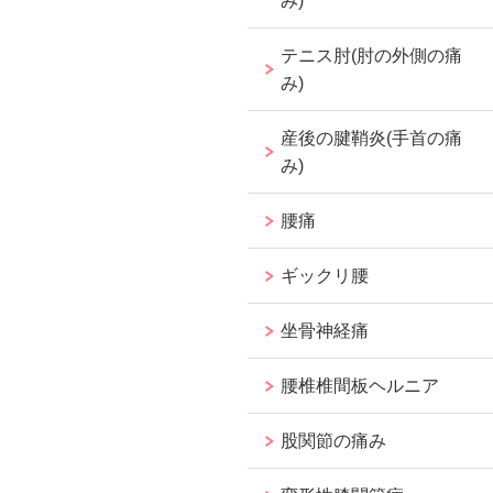
み)
テニス肘(肘の外側の痛
み)
産後の腱鞘炎(手首の痛
み)
腰痛
ギックリ腰
坐骨神経痛
腰椎椎間板ヘルニア
股関節の痛み