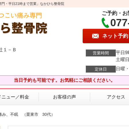
専門・平日21時まで営業」なかひら整骨院
ご予約・お
077
ネット予約
エ辻１－Ｂ
平日9
営業時間
土曜日
日曜
定休日
当日予約も可能です。お気軽にご相談ください。
メニュー／料金
お客様の声
アクセス
痛み、不眠 （栗東市 30代）